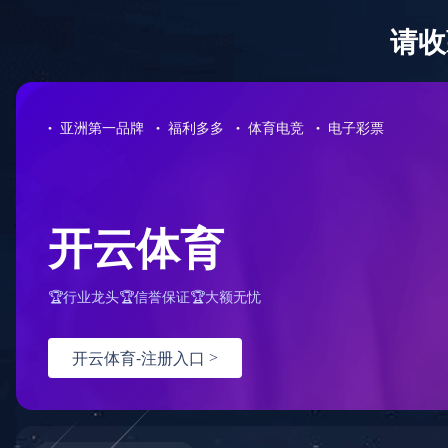
米兰在线平台
我们将为合作伙伴提供高价
米兰在线平台
米兰
今天，我们启动了一系列卓越的行动，以解决合作伙伴
用问题，并提供安全、有效的产品解决方案。
Read more