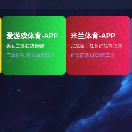
产品与服
米兰在线平台-米兰
点击进入