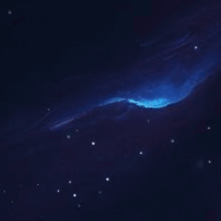
人才发展
在米兰在线平台-米兰（中国），为自己构建充满
加入我们
米兰在线平台-米兰
产品与解决方案
可持续发展