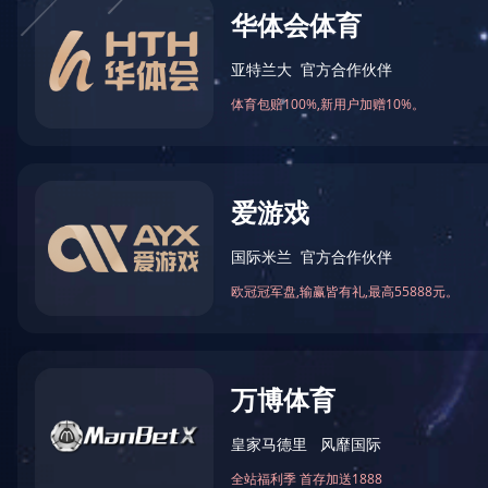
新源热点
快速了解米兰在线平台-米兰（中国）公司动态
点击进入